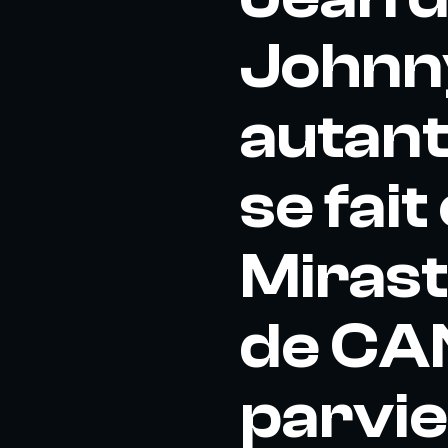
Johnny
autant
se fait
Miraste
de CAN
parvie