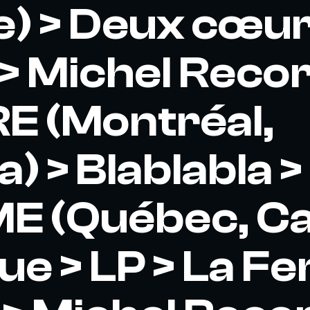
) > Deux cœur
 > Michel Reco
E (Montréal,
) > Blablabla >
ME (Québec, C
gue > LP > La 