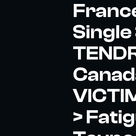
France
Single
TENDR
Canada
VICTI
> Fati