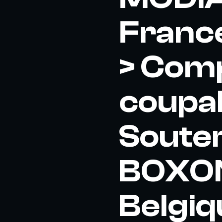
France
> Comp
coupab
Soute
BOXON 
Belgiqu