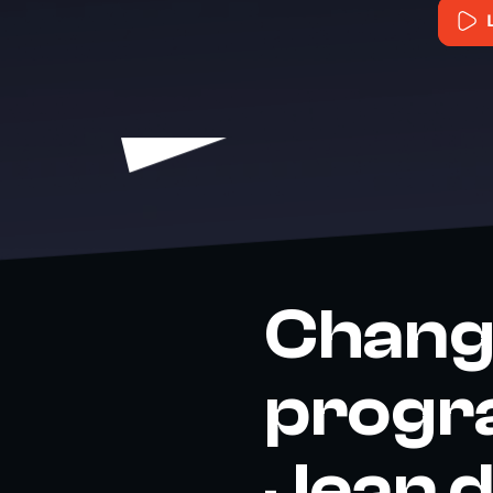
Chang
progr
Jean 