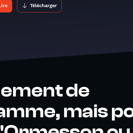
Lire
Télécharger
ement de
amme, mais po
d'Ormesson ou