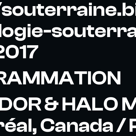
/souterraine.
logie-souterra
2017
RAMMATION
DOR & HALO 
éal, Canada / P