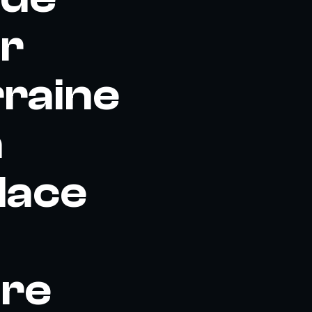
r
rraine
a
place
ire