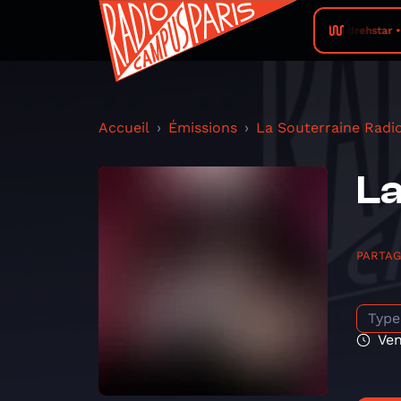
Feindrehstar • 
Accueil
Émissions
La Souterraine Radi
La
PARTA
Type
Ven