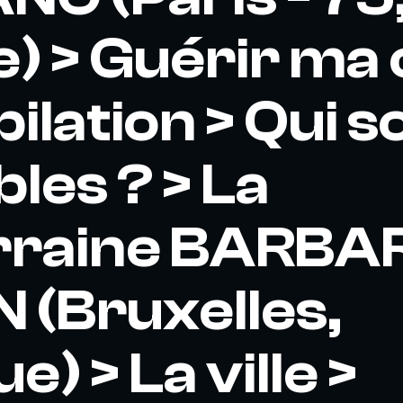
) > Guérir ma 
ilation > Qui s
les ? > La
rraine BARBA
(Bruxelles,
e) > La ville >