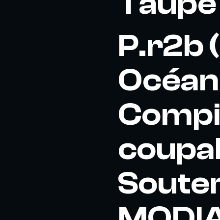
Taupe 
P.r2b 
Océan
Compil
coupab
Soute
MODIAN