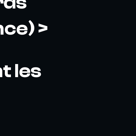
rds
nce) >
t les
,