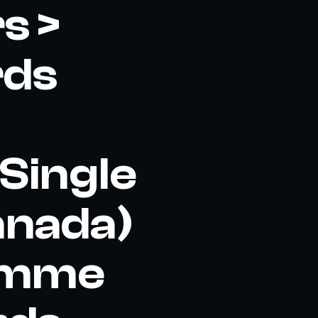
s >
rds
 Single
anada)
Femme