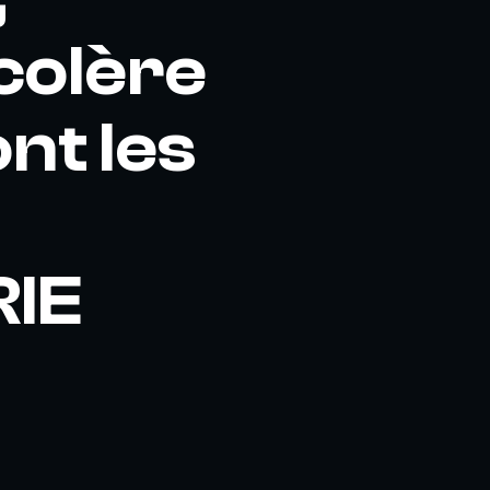
colère
ont les
RIE