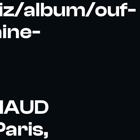
biz/album/ouf-
ine-
MAUD
aris,