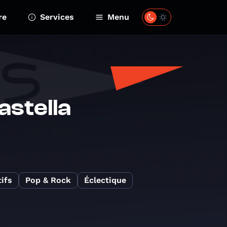
re
Services
Menu
astella
ifs
Pop & Rock
Éclectique