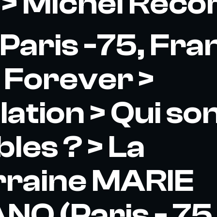
> Michel Reco
(Paris -75, Fra
 Forever >
ation > Qui son
les ? > La
rraine MARIE
O (Paris - 75