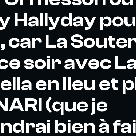
 Hallyday pou
, car La Soute
 ce soir avec L
lla en lieu et 
ARI (que je
ndrai bien à fa