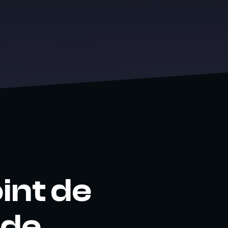
int de
 de