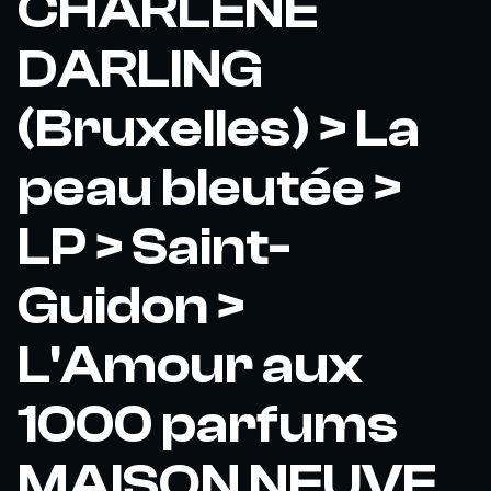
CHARLENE
DARLING
(Bruxelles) > La
peau bleutée >
LP > Saint-
Guidon >
L'Amour aux
1000 parfums
MAISON NEUVE