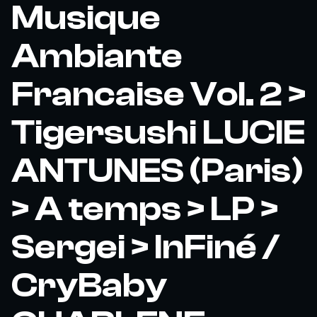
Musique
Ambiante
Francaise Vol. 2 >
Tigersushi LUCIE
ANTUNES (Paris)
> A temps > LP >
Sergei > InFiné /
CryBaby