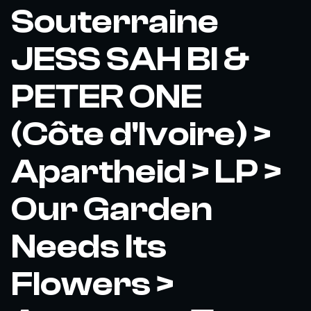
Souterraine
JESS SAH BI &
PETER ONE
(Côte d'Ivoire) >
Apartheid > LP >
Our Garden
Needs Its
Flowers >