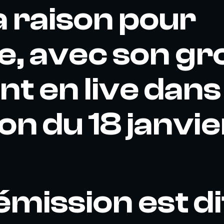
la raison pour
le, avec son gr
ent en live dan
on du 18 janvie
émission est d