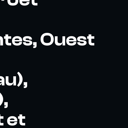
ntes, Ouest
au),
,
 et