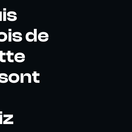
is
ois de
tte
 sont
iz