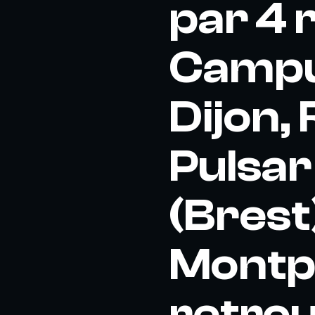
par 4 
Campu
Dijon,
Pulsar 
(Brest
Montpel
retrou