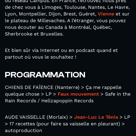
du réseau Campus. En France, retrouvez nous près
de chez vous à Limoges, Toulouse, Nantes, Le Havre,
Lyon, Montpellier, Dijon, Brest, Guéret,
Vienne
et sur
le plateau de Millevaches. A l’étranger, vous pouvez
nous écouter au Canada à Montréal, Québec,
Sherbrooke et Bruxelles.
Et bien sûr via Internet ou en podcast quand et
partout où vous le souhaitez !
PROGRAMMATION
CHIENS DE FAÏENCE (Nanterre) > Ça me rappelle
quelque chose > LP >
Faux mouvement
> Safe in the
Rain Records / Hellzapoppin Records
AUDE VAISSELLE (Morlaix) >
Jean-Luc Le Ténia
> LP
> 17 recettes (pour faire sa vaisselle en pleurant) >
autoproduction