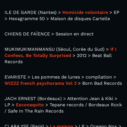
ILE DE GARDE (Nantes) >
Homicide volontaire
> EP
> Hexagramme 50 > Maison de disques Cartelle
CHIENS DE FAÏENCE > Session en direct
MUKIMUKIMANMANSU (Séoul, Corée du Sud) >
If I
Confess, Be Totally Surprised
> 2012 > Beat Ball
Records
EVARISTE > Les pommes de lunes > compilation >
WIZZZ french psychorama Vol 3
> Born Bad Records
JACH ERNEST (Bordeaux) > Attention Jean à Kiki >
LP >
Esconaquito
> Tepane records / Bordeaux Rock
/ Safe In The Rain Records
CLARA YSE (Paris) >
La maison
> LP > Oceano Nox >