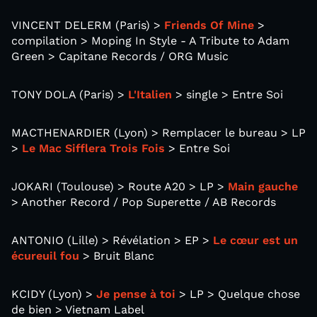
VINCENT DELERM (Paris) >
Friends Of Mine
>
compilation > Moping In Style - A Tribute to Adam
Green > Capitane Records / ORG Music
TONY DOLA (Paris) >
L'Italien
> single > Entre Soi
MACTHENARDIER (Lyon) > Remplacer le bureau > LP
>
Le Mac Sifflera Trois Fois
> Entre Soi
JOKARI (Toulouse) > Route A20 > LP >
Main gauche
> Another Record / Pop Superette / AB Records
ANTONIO (Lille) > Révélation > EP >
Le c​œ​ur est un
écureuil fou
> Bruit Blanc
KCIDY (Lyon) >
Je pense à toi
> LP > Quelque chose
de bien > Vietnam Label