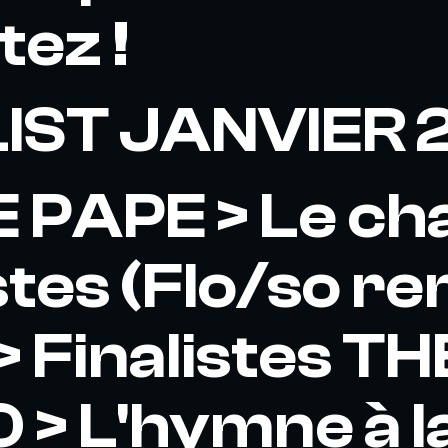
tez !
IST JANVIER 
 PAPE > Le ch
stes (Flo/so re
> Finalistes TH
> L'hymne à l