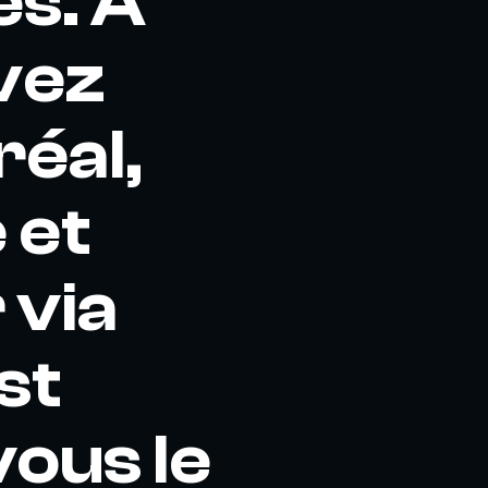
es. A
vez
éal,
 et
 via
st
vous le