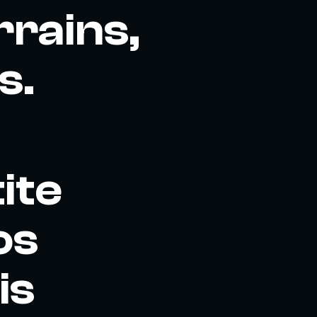
rains,
s.
ite
os
is