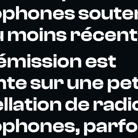
phones souter
u moins récent
émission est
te sur une pet
llation de radi
phones, parfo