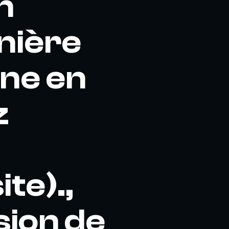
n
rnière
ine en
z
ite).,
sion de