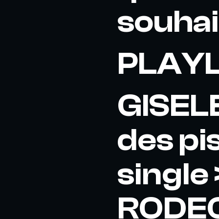
souhai
PLAYL
GISELE
des pi
single 
RODEO 