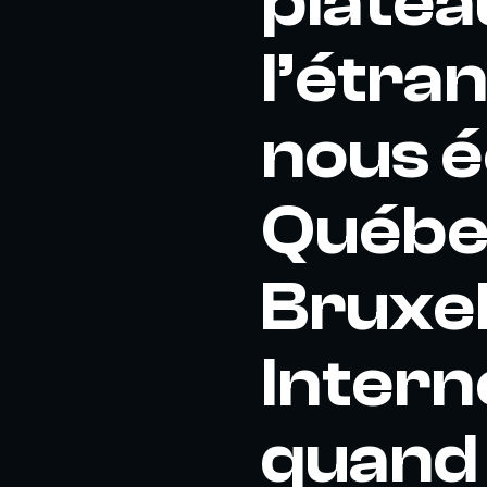
platea
l’étra
nous é
Québe
Bruxell
Intern
quand 