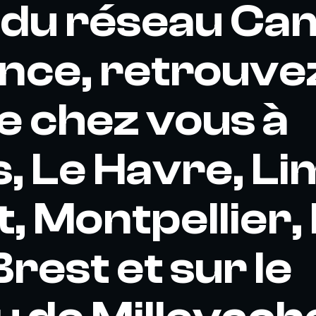
 du réseau Ca
nce, retrouve
e chez vous à
, Le Havre, L
, Montpellier,
Brest et sur le