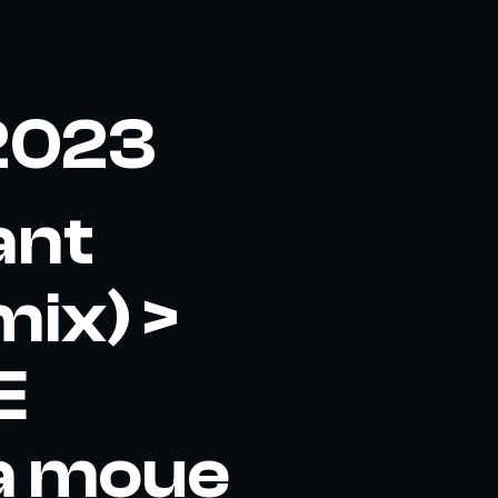
2023
ant
mix) >
E
a moue