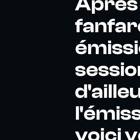
Après 
fanfar
émissi
sessio
d'aill
l'émiss
voici 