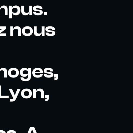
mpus.
z nous
imoges,
 Lyon,