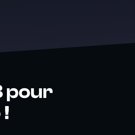
3 pour
 !