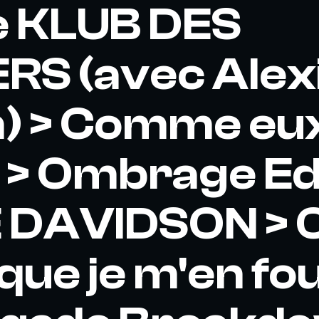
e KLUB DES
RS (avec Alex
) > Comme eux
 > Ombrage Ed
 DAVIDSON > C
que je m'en fou