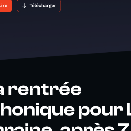
Lire
Télécharger
la rentrée
honique pour 
raine, après 7