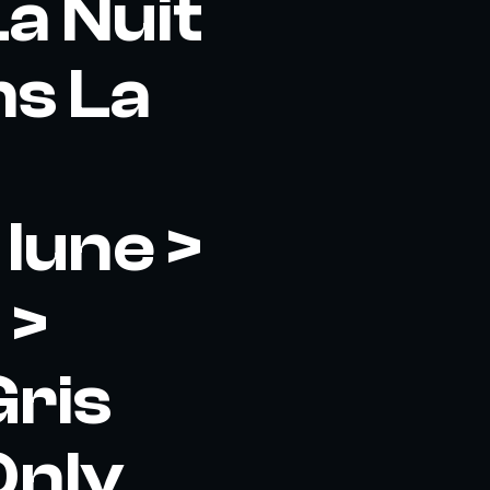
a Nuit
ns La
lune >
 >
ris
Only