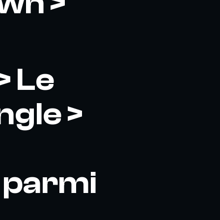
wn >
> Le
ngle >
 parmi