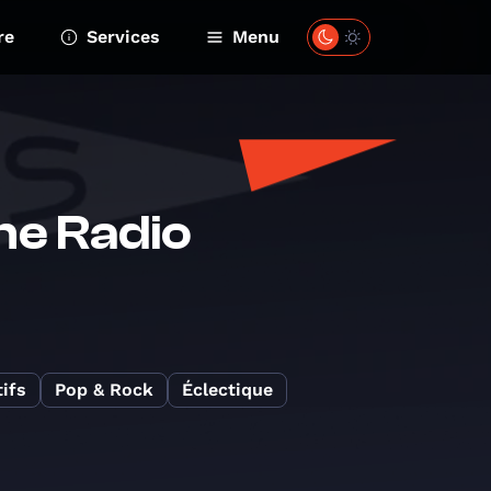
re
Services
Menu
ne Radio
ifs
Pop & Rock
Éclectique