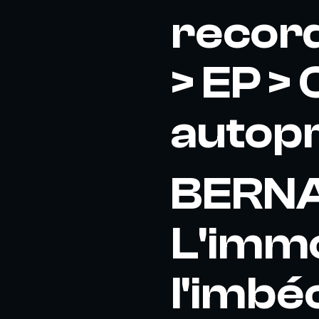
record
> EP > 
autop
BERNA
L'immo
l'imbé