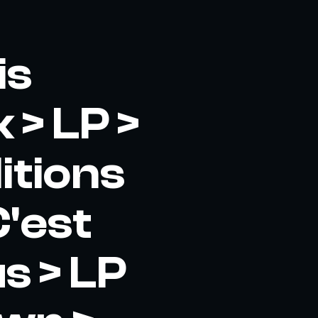
is
 > LP >
itions
'est
s > LP