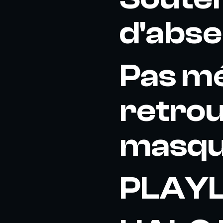
d'abse
Pas m
retrou
masqué
PLAYL