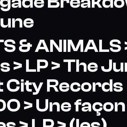
egade Breakdo
Tune
S & ANIMALS 
 > LP > The Ju
 City Records
O > Une façon
s > LP > (les)