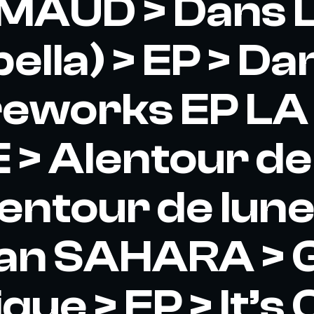
MAUD > Dans L
ella) > EP > Da
 reworks EP LA
 > Alentour de 
lentour de lune
an SAHARA > G
que > EP > It’s 