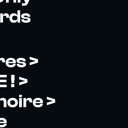
ords
res >
! >
oire >
e