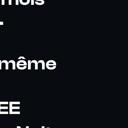
.
, même
EE