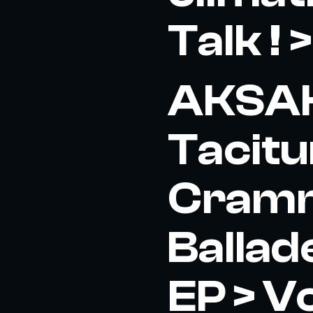
Talk !
AKSAK
Tacitu
Cramme
Ballad
EP > Vo