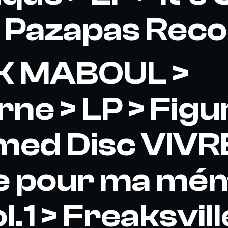
 > Pazapas Rec
 MABOUL >
rne > LP > Figu
d Disc VIVRE 
e pour ma mém
l.1 > Freaksvill