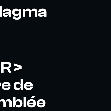
 Magma
R >
re de
emblée