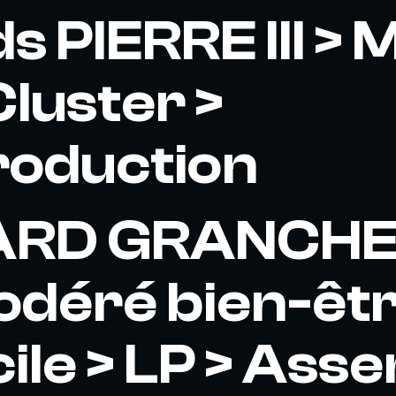
s PIERRE III >
Cluster >
roduction
RD GRANCHE
déré bien​-​êt
cile > LP > Ass