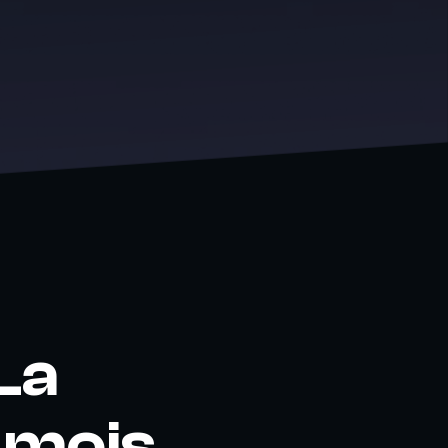
La
 mois