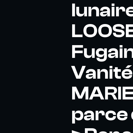
lunair
LOOSE
Fugain
Vanité
MARIE
parce 