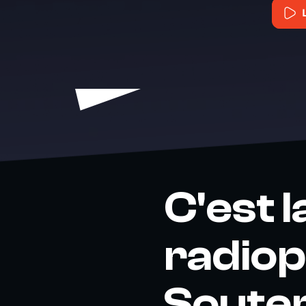
C'est 
radiop
Souter