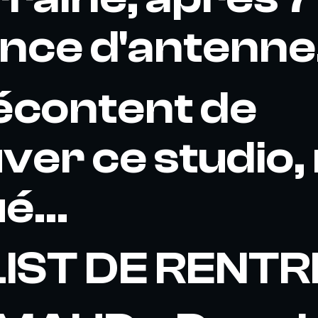
nce d'antenne
écontent de
ver ce studio
...
IST DE RENTR