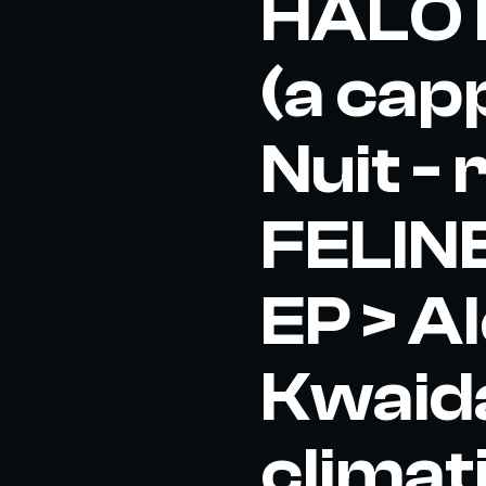
HALO 
(a capp
Nuit -
FELINE
EP > A
Kwaid
climati