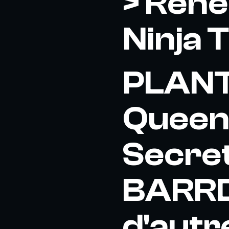
> Ren
Ninja 
PLANT
Queens
Secret
BARRD
d'autre