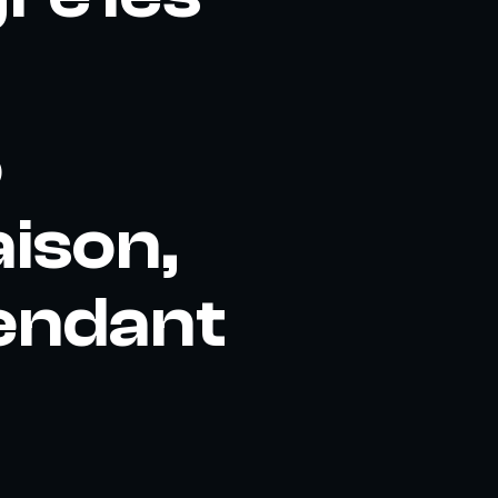
o
aison,
tendant