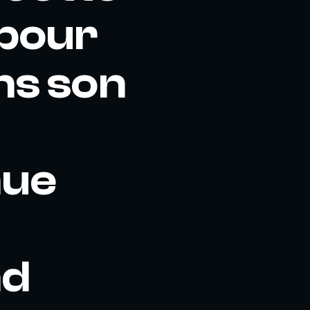
 pour
ns son
nue
nd