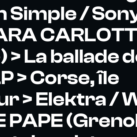
n Simple / Son
ARA CARLOTT
) > La ballade 
P > Corse, île
r > Elektra /
 PAPE (Grenob