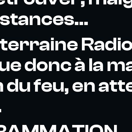
stances...
terraine Radi
ue donc à la m
n du feu, en at
.
RAMMATION