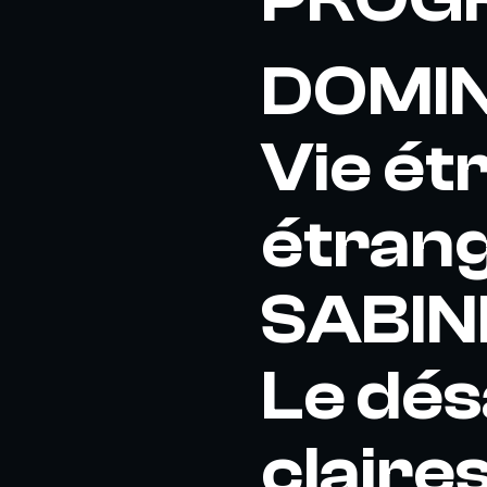
DOMINI
Vie ét
étrang
SABINE
Le dés
claires