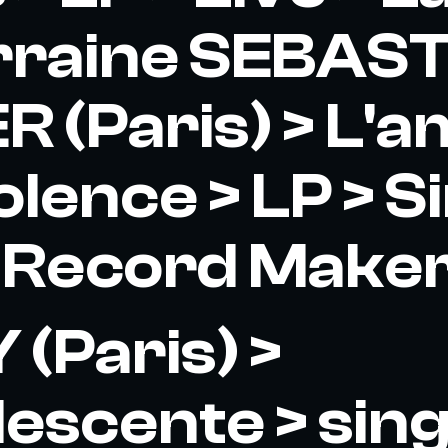
rraine SEBAST
R (Paris) > L'
iolence > LP > 
> Record Make
(Paris) >
escente > singl