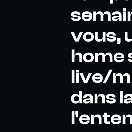
semain
vous, 
home s
live/m
dans l
l'ente