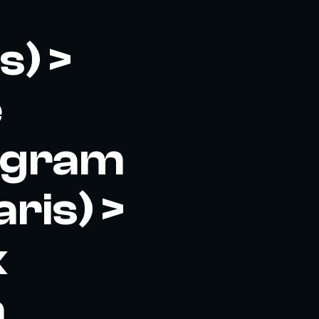
) >
e
Wagram
ris) >
x
a