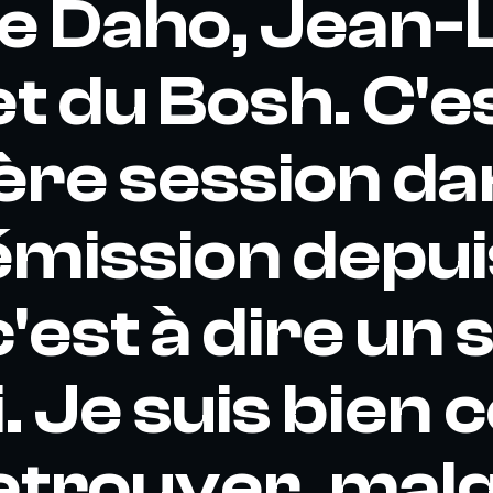
e Daho, Jean-
et du Bosh. C'e
re session da
émission depui
'est à dire un 
i. Je suis bien
retrouver, malg