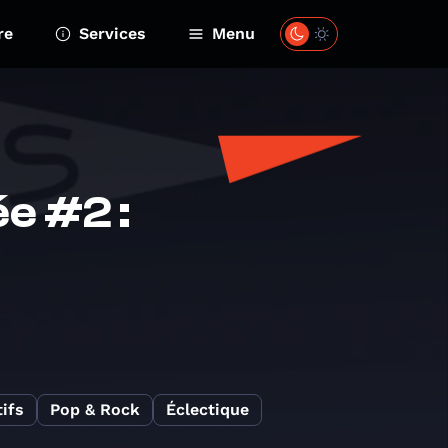
re
Services
Menu
e #2 :
ifs
Pop & Rock
Éclectique