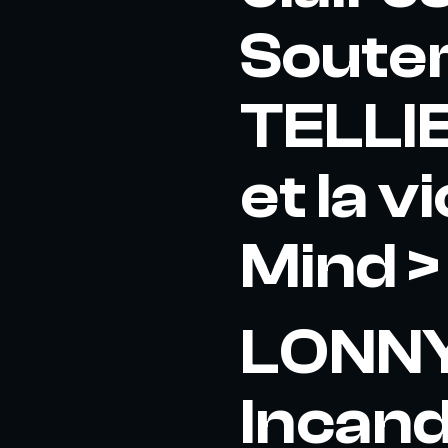
Soute
TELLIE
et la v
Mind 
LONNY 
Incand