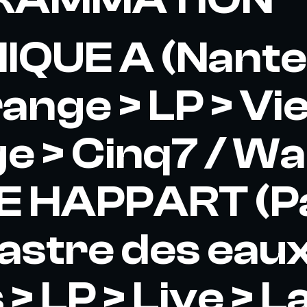
QUE A (Nantes
range > LP > Vi
e > Cinq7 / 
 HAPPART (Pa
astre des eau
 > LP > Live > L