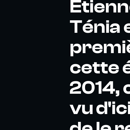
Etienn
Ténia 
premiè
cette 
2014, c
vu d'ic
de le 