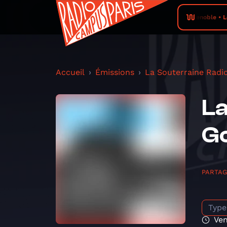
Radio Campus Grenoble • Le Coût de
Accueil
Émissions
La Souterraine Radi
La
G
PARTA
Type
Ve