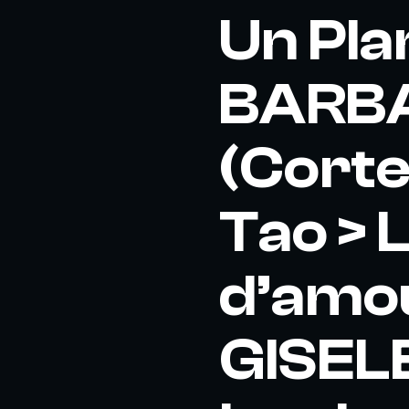
Un Pla
BARB
(Corte
Tao > L
d’amou
GISELE