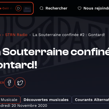
Rechercher
Nous rejoind
s Smartphones - 2026-08-08 - ep 2 Dépendance
o - STRN Radio
La Souterraine confinée #2 : Gontard!
 Souterraine confiné
ontard!
GER
Musicale
Découvertes musicales
Courants Alternat
ndredi 20 Novembre 2020