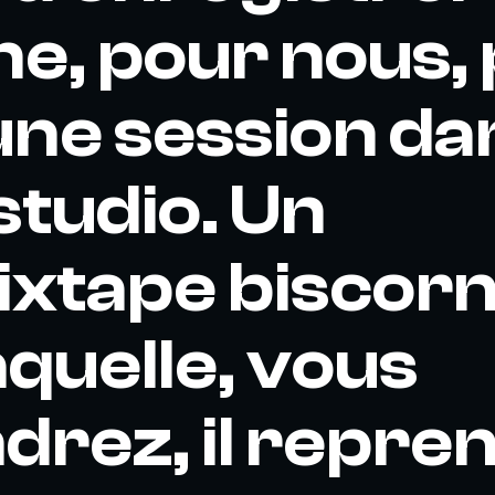
e, pour nous,
une session da
tudio. Un
ixtape biscor
aquelle, vous
ndrez, il repre