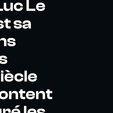
Luc Le
st sa
ns
s
siècle
 content
ré les