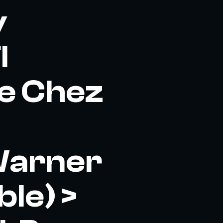
y
I
de Chez
 Warner
le) >