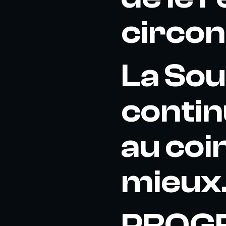
circon
La Sou
contin
au coi
mieux
PROG