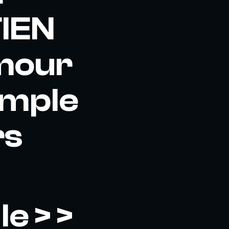
IEN
amour
Simple
rs
e > >