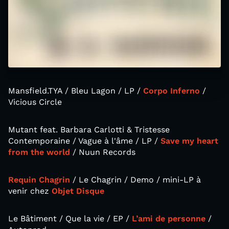
Mansfield.TYA / Bleu Lagon / LP /
Corpo Inferno
/
Vicious Circle
Mutant feat. Barbara Carlotti & Tristesse
Contemporaine / Vague à l'âme / LP /
Save my heart
from the world
/ Nuun Records
Requin Chagrin
/ Le Chagrin / Demo / mini-LP à
venir chez
Objet Disque
Le Bâtiment / Que la vie / EP /
L’ami de personne
/