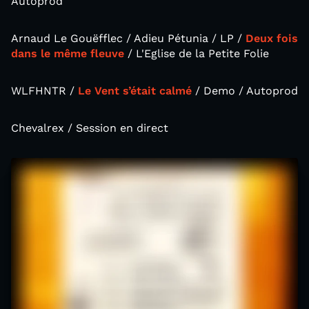
Autoprod
Arnaud Le Gouëfflec / Adieu Pétunia / LP /
Deux fois
dans le même fleuve
/ L'Eglise de la Petite Folie
WLFHNTR /
Le Vent s’était calmé
/ Demo / Autoprod
Chevalrex / Session en direct