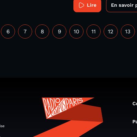
Lire
En savoir 
6
7
8
9
10
11
12
13
C
P
ise