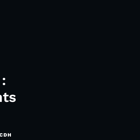
:
nts
 CDH