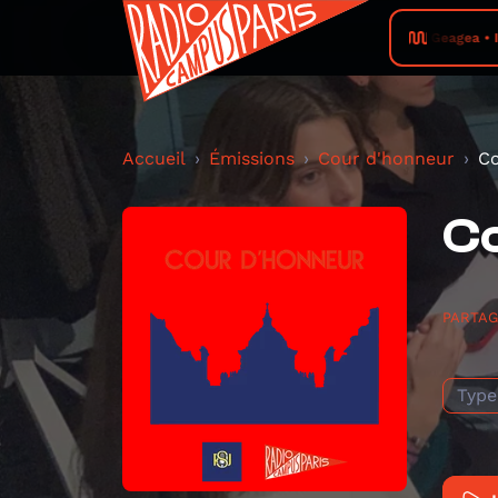
Geagea • I
Accueil
Émissions
Cour d'honneur
Co
C
PARTA
Type