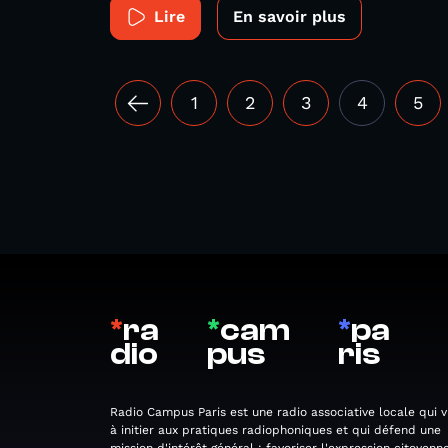
Lire
En savoir plus
1
2
3
4
5
*
ra
*
cam
*
pa
dio
pus
ris
Radio Campus Paris est une radio associative locale qui v
à initier aux pratiques radiophoniques et qui défend une