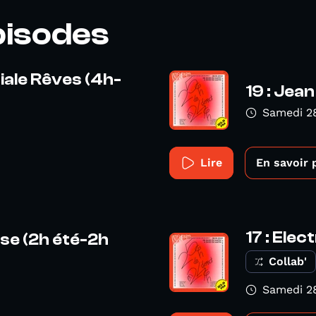
pisodes
ciale Rêves (4h-
19 : Jea
Samedi 2
Lire
En savoir 
17 : Ele
ise (2h été-2h
Collab'
Samedi 2