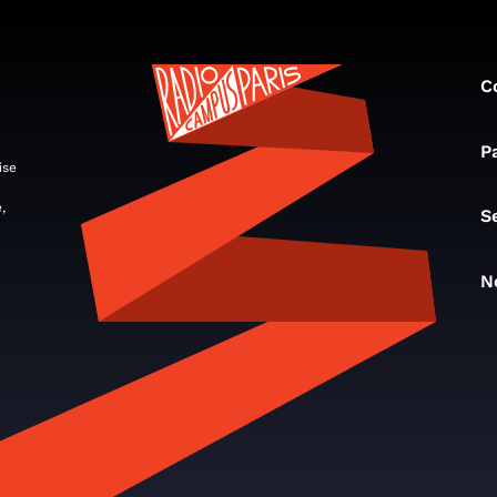
C
P
ise
,
S
N