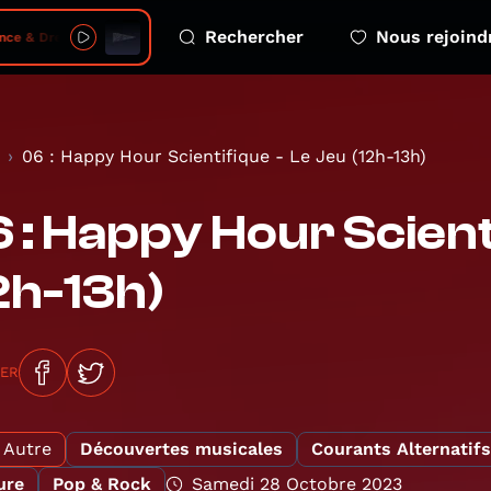
Rechercher
Nous rejoind
m - 2026-08-06 - s05 e04 free greenland kalaallit nunaat
06 : Happy Hour Scientifique - Le Jeu (12h-13h)
 : Happy Hour Scient
2h-13h)
GER
Autre
Découvertes musicales
Courants Alternatifs
ure
Pop & Rock
Samedi 28 Octobre 2023