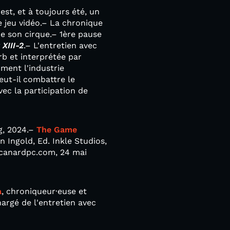
st, et à toujours été, un
 jeu vidéo.– La chronique
de son cirque.– 1ère pause
 XIII-2
.– L'entretien avec
 et interprétée par
ment l'industrie
eut-il combattre le
ec la participation de
g, 2024.–
The Game
Jon Ingold, Ed. Inkle Studios,
 canardpc.com, 24 mai
a
, chroniqueur·euse et
hargé de l'entretien avec