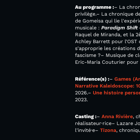
Au programme :
– La chron
privilège.– La chronique d
de Gomeisa qui lie l'expéri
musicale :
Paradigm Shift
Raquel de Miranda, et la 
Achley Barrett pour l’OST
s'approprie les créations 
fascisme ?– Musique de cl
Eric-Maria Couturier pour
Référence(s) :
–
Games (Ar
Narrative Kaleidoscope: 1
2026.–
Une histoire perso
2023.
Casting :
–
Anna Rivière
, 
réalisateur·rice– Lazare 
l'invité·e–
Tizona
, chroniq