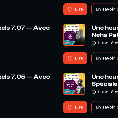
Lire
En savoir 
xels 7.07 — Avec
Une heur
Neha Pat
Lundi 6 A
Lire
En savoir 
xels 7.05 — Avec
Une heur
Spéciale
Lundi 6 A
Lire
En savoir 