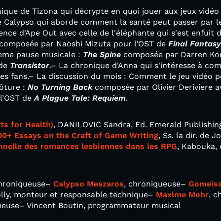
ique de Tizona qui décrypte en quoi jouer aux jeux vidéo e
e Calypso qui aborde comment la santé peut passer par le
ence d'Ape Out avec celle de l'éléphante qui s'est enfuit 
composée par Naoshi Mizuta pour l’OST de
Final Fantasy
2ème pause musicale :
The Spine
composée par Darren Korb
 de
Transistor
.– La chronique d'Anna qui s'intéresse à com
des fans.– La discussion du mois : Comment le jeu vidéo p
ôture :
No Turning Back
composée par Olivier Deriviere av
 l’OST de
A Plague Tale: Requiem
.
ts for Health)
, DANILOVIC Sandra, Ed. Emerald Publishin
00+ Essays on the Craft of Game Writing
, Ss. la dir. de 
nnelle des romances lesbiennes dans les RPG
, Kabouka,
chroniqueuse–
Calypso Meszaros
, chroniqueuse–
Gomeis
Jolly, monteur et responsable technique–
Maxime Mohr
, c
ueuse– Vincent Boutin, programmateur musical