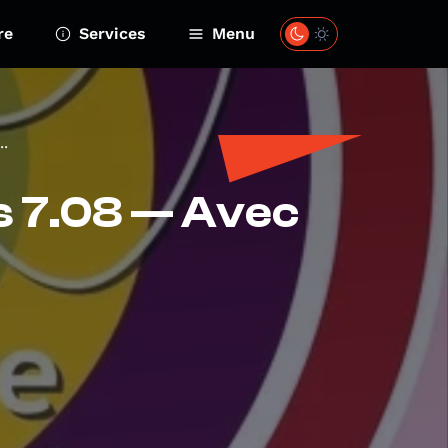
re
Services
Menu
..
ls 7.08 — Avec