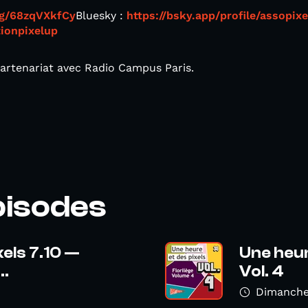
.gg/68zqVXkfCy
Bluesky :
https://bsky.app/profile/assopixe
tionpixelup
partenariat avec Radio Campus Paris.
pisodes
xels 7.10 —
Une heur
..
Vol. 4
Dimanche