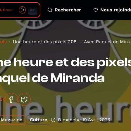
Rechercher
Nous rejoind
6-08-06 - s05 e04 free greenland kalaallit nunaat
els
Une heure et des pixels 7.08 — Avec Raquel de Mira.
e heure et des pixe
quel de Miranda
GER
Magazine
Culture
Dimanche 19 Avril 2026