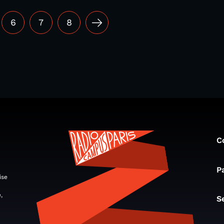
6
7
8
C
P
ise
,
S