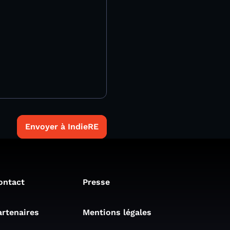
Envoyer à IndieRE
ontact
Presse
artenaires
Mentions légales