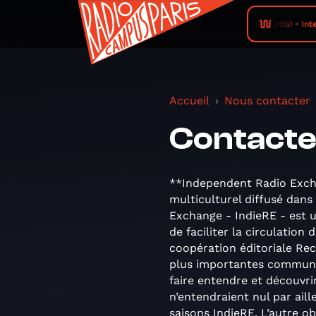
Keleketla! • Inter
Accueil
Nous contacter
Contacter
**Independent Radio Exch
multiculturel diffusé dan
Exchange - IndieRE - est u
de faciliter la circulatio
coopération éditoriale Re
plus importantes communau
faire entendre et découvrir
n’entendraient nul par ail
saisons IndieRE. L’autre ob