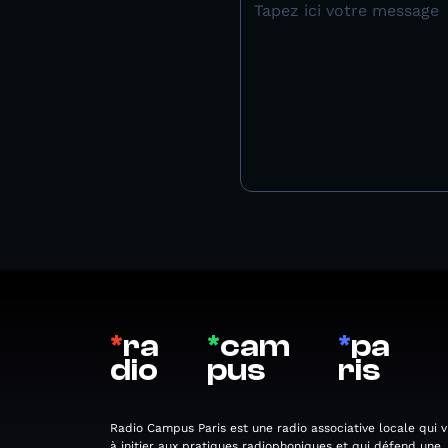
*
ra
*
cam
*
pa
dio
pus
ris
Radio Campus Paris est une radio associative locale qui v
à initier aux pratiques radiophoniques et qui défend une