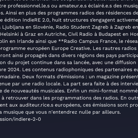
re professionnel.le.s ou amateur.e.s éclairé.e.s des musiqu
s. Ainsi en plus des programmes radios des résidences de
te édition IndieRE 2.0, huit structures s’engagent activem
à Ljubljana en Slovénie, Radio Student Zagreb à Zagreb en
Helsinki à Graz en Autriche, Civil Radio à Budapest en Ho
lin en Irlande ainsi que **Radio Campus France, le rése
programme européen Europe Creative. Les rautres radios t
ront ainsi propagés dans divers régions des pays partici
ion du projet continue dans sa lancée, avec une diffusion 
obre 2024. Les contenus radiophoniques des partenaires 
madaire. Deux formats d’émissions : un magazine présen
nue par une radio locale. La part sera faite à des intervi
oute de nouveautés musicales. Enfin un mini-format nommé
à retrouver dans les programmations des radios. En outre
ement aux auditeur.rice.s européens, ces émissions sont pr
la musique que vous n'entendrez nulle par ailleurs.
ssion/indiere-2-0