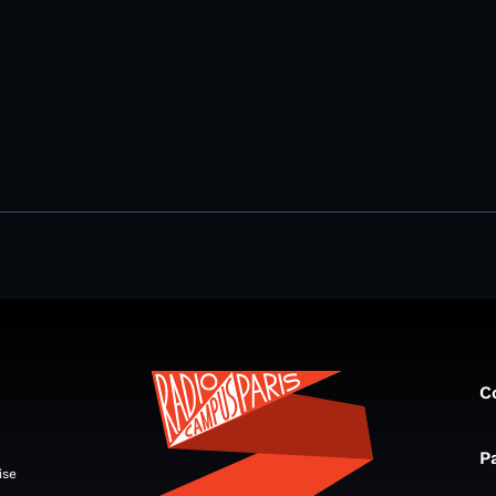
C
P
ise