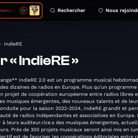
Rechercher
Nous rejoind
national Love Affair - Edit
IndieRE
 « IndieRE »
ange** IndieRE 2.0 est un programme musical hebdomada
s des dizaines de radios en Europe. Plus qu’un programme
n projet de coopération européenne entre radios libres et
n des musiques émergentes, des nouveaux talents et de le
conduite pour la saison 2022-2024, IndieRE grandit et pe
té de radios indépendantes et associatives en Europe. 
 à leurs auditeur.rice.s des musiques émergentes, actuelle
leurs. Près de 300 projets musicaux seront ainsi mis en lu
jectif est de favoriser les coopérations éditoriales entre