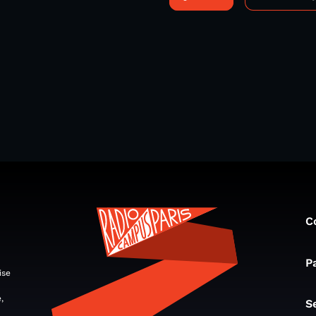
C
P
ise
,
S