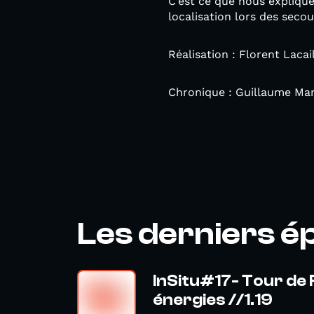
C’est ce que nous explique
localisation lors des seco
Réalisation : Florent Lacai
Chronique : Guillaume Ma
Les derniers é
InSitu#17- Tour de
énergies //1.19