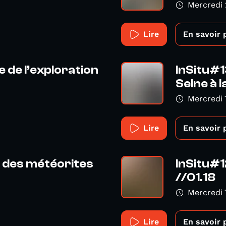
Mercredi 
Lire
En savoir 
e de l’exploration
InSitu#1
Seine à la
Mercredi
Lire
En savoir 
t des météorites
InSitu#1
//01.18
8
Mercredi
Lire
En savoir 