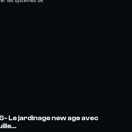
rer les systèmes de
6- Le jardinage new age avec
lle...