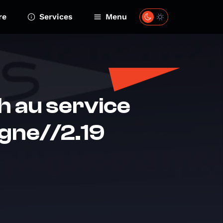
re
Services
Menu
h au service
gne//2.19