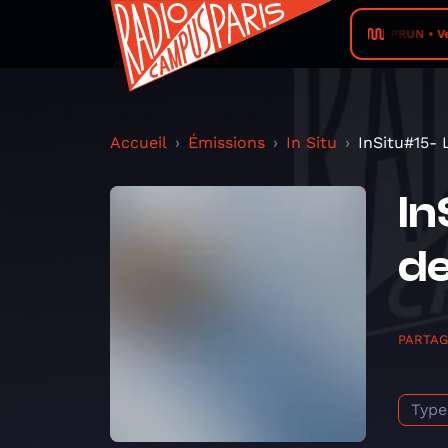
RADIO PRUN • VerTig
Accueil
Émissions
In Situ
InSitu#15- 
In
de
PARTA
Type