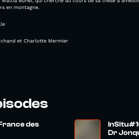
 Mattia Bunel, qui cherche au cours de sa thèse à amélio
urs en montagne.
lle
rchand et Charlotte Mermier
pisodes
 France des
InSitu#1
Dr Jonqui