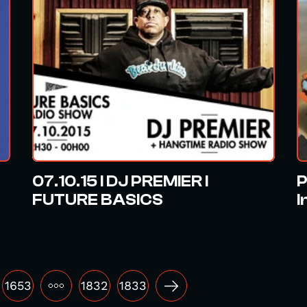
07.10.15 I DJ PREMIER I
P
FUTURE BASICS
I
1653
•••
1832
1833