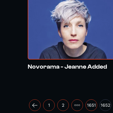
Novorama - Jeanne Added
1
2
•••
1651
1652