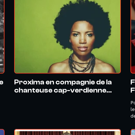
e
Proxima en compagnie de la
F
chanteuse cap-verdienne...
F
P
l
d