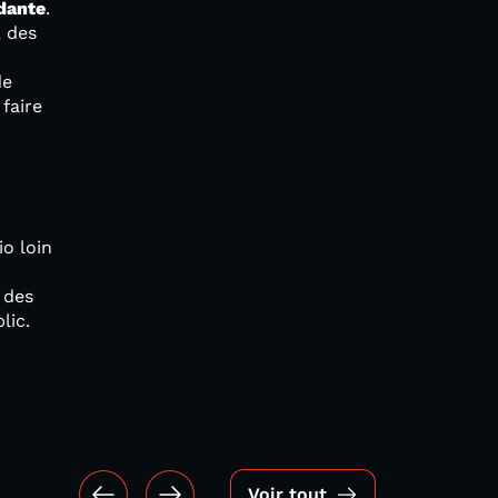
dante
.
, des
e
faire
io loin
 des
lic.
Voir tout