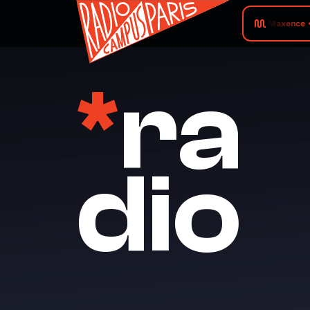
Maxence • 
*
ra
dio