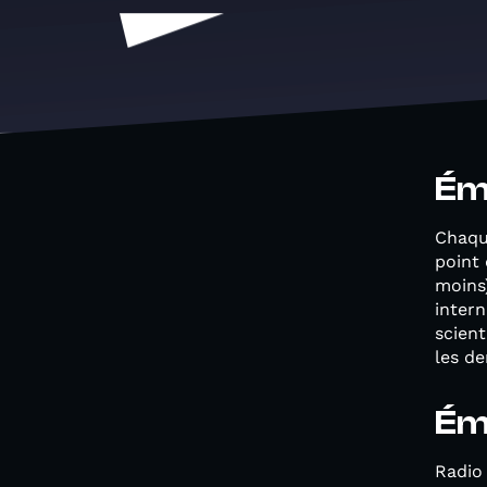
Ém
Chaqu
point
moins)
inter
scient
les d
Ém
Radio