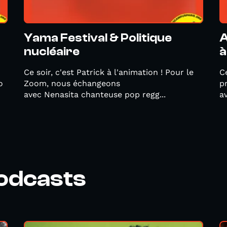
Yama Festival & Politique
A
nucléaire
à
Ce soir, c'est Patrick à l'animation ! Pour le
Ce
o
Zoom, nous échangeons
p
avec Nenasita chanteuse pop regg...
a
podcasts