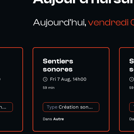
Aujourd’hui,
vendredi 
Sentiers
S
sonores
s
0
Fri 7 Aug, 14h00
59 min
59
Création sonore
Type
Création sonore
Dans
Autre
D