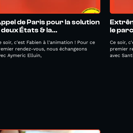
ppel de Paris pour la solution
Extrêm
 deux États & la...
le parc
 soir, c'est Fabien à l'animation ! Pour ce
Ce soir, c
remier rendez-vous, nous échangeons
premier r
vec Aymeric Elluin,
avec Santi