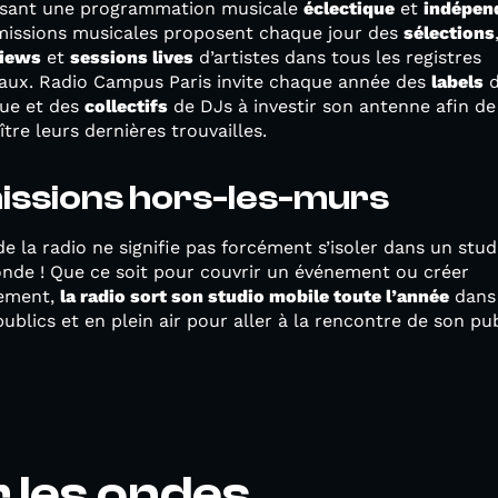
sant une programmation musicale
éclectique
et
indépen
missions musicales proposent chaque jour des
sélections
views
et
sessions lives
d’artistes dans tous les registres
aux. Radio Campus Paris invite chaque année des
labels
d
ue et des
collectifs
de DJs à investir son antenne afin de 
tre leurs dernières trouvailles.
issions hors-les-murs
de la radio ne signifie pas forcément s’isoler dans un stud
nde ! Que ce soit pour couvrir un événement ou créer
nement,
la radio sort son studio mobile toute l’année
dans
publics et en plein air pour aller à la rencontre de son pub
r les ondes