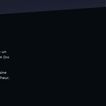
e un
x (ou
aine
heur.