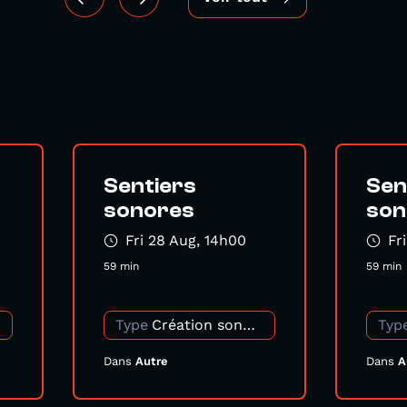
Sentiers
Sen
sonores
son
Fri 28 Aug, 14h00
Fr
59 min
59 min
Type
Création sonore
Typ
Dans
Autre
Dans
A