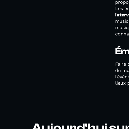
propo
Les é
inter
music
musiq
connaî
Ém
Faire 
du mo
l’évé
lieux 
Aujourd'hui su