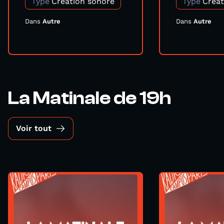
Type
Création sonore
Type
Créat
Dans
Autre
Dans
Autre
La Matinale de 19h
Voir tout