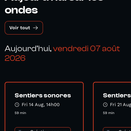
ondes
Voir tout
Aujourd’hui,
vendredi 07 août
2026
Sentiers sonores
Sentier
Fri 14 Aug, 14h00
Fri 21 Au
59 min
59 min