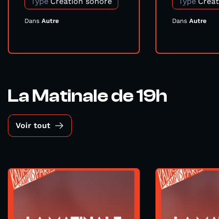
Type
Création sonore
Type
Créat
Dans
Autre
Dans
Autre
La Matinale de 19h
Voir tout