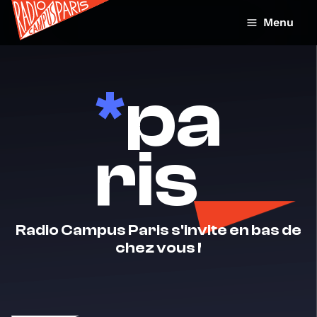
Menu
*
pa
ris
Radio Campus Paris s'invite en bas de
chez vous !