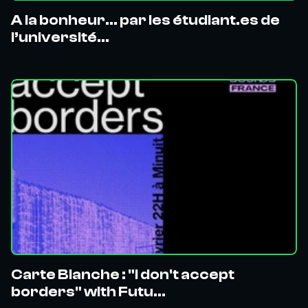
A la bonheur… par les étudiant.es de
l’université...
Carte Blanche : "I don't accept
borders" with Futu...