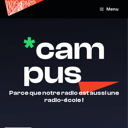
Menu
*
cam
pus
Parce que notre radio est aussi une
radio-école !